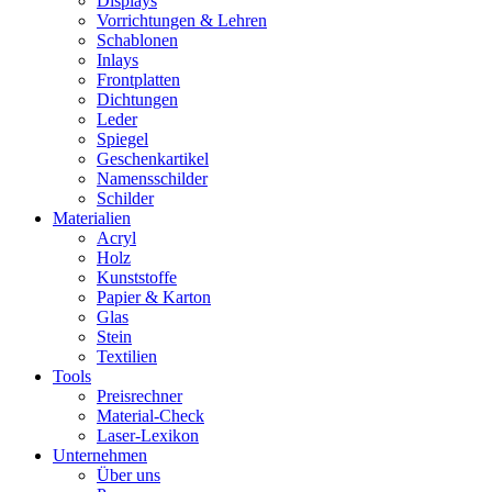
Displays
Vorrichtungen & Lehren
Schablonen
Inlays
Frontplatten
Dichtungen
Leder
Spiegel
Geschenkartikel
Namensschilder
Schilder
Materialien
Acryl
Holz
Kunststoffe
Papier & Karton
Glas
Stein
Textilien
Tools
Preisrechner
Material-Check
Laser-Lexikon
Unternehmen
Über uns