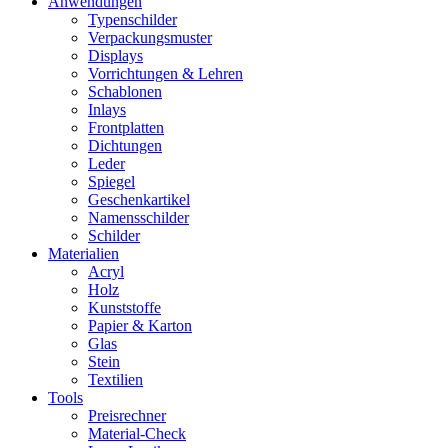
Anwendungen
Typenschilder
Verpackungsmuster
Displays
Vorrichtungen & Lehren
Schablonen
Inlays
Frontplatten
Dichtungen
Leder
Spiegel
Geschenkartikel
Namensschilder
Schilder
Materialien
Acryl
Holz
Kunststoffe
Papier & Karton
Glas
Stein
Textilien
Tools
Preisrechner
Material-Check