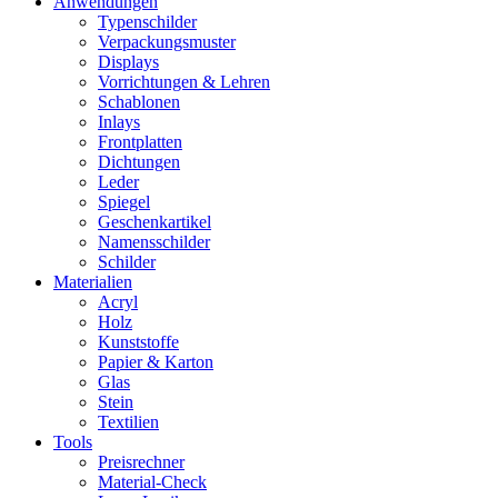
Anwendungen
Typenschilder
Verpackungsmuster
Displays
Vorrichtungen & Lehren
Schablonen
Inlays
Frontplatten
Dichtungen
Leder
Spiegel
Geschenkartikel
Namensschilder
Schilder
Materialien
Acryl
Holz
Kunststoffe
Papier & Karton
Glas
Stein
Textilien
Tools
Preisrechner
Material-Check