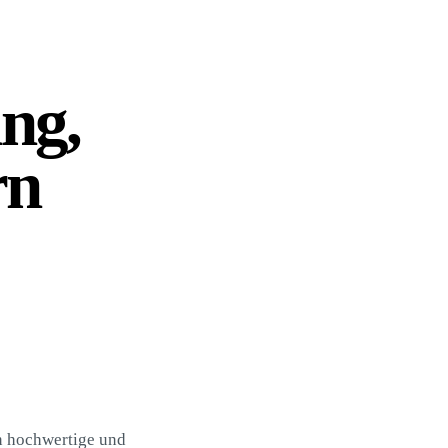
ng,
rn
en hochwertige und