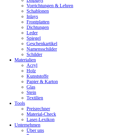
Displays
Vorrichtungen & Lehren
Schablonen
Inlays
Frontplatten
Dichtungen
Leder
Spiegel
Geschenkartikel
Namensschilder
Schilder
Materialien
Acryl
Holz
Kunststoffe
Papier & Karton
Glas
Stein
Textilien
Tools
Preisrechner
Material-Check
Laser-Lexikon
Unternehmen
Über uns