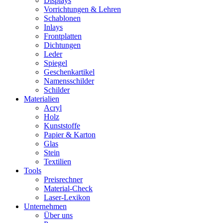
Displays
Vorrichtungen & Lehren
Schablonen
Inlays
Frontplatten
Dichtungen
Leder
Spiegel
Geschenkartikel
Namensschilder
Schilder
Materialien
Acryl
Holz
Kunststoffe
Papier & Karton
Glas
Stein
Textilien
Tools
Preisrechner
Material-Check
Laser-Lexikon
Unternehmen
Über uns