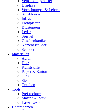
Verpackungsmuster
Displays
Vorrichtungen & Lehren
Schablonen
Inlays
Frontplatten
Dichtungen
Leder
Spiegel
Geschenkartikel
Namensschilder
Schilder
Materialien
Acryl
Holz
Kunststoffe
Papier & Karton
Glas
Stein
Textilien
Tools
Preisrechner
Material-Check
Laser-Lexikon
Unternehmen