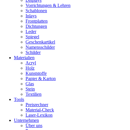
Displays
Vorrichtungen & Lehren
Schablonen
Inlays
Frontplatten
Dichtungen
Leder
Spiegel
Geschenkartikel
Namensschilder
Schilder
Materialien
Acryl
Holz
Kunststoffe
Papier & Karton
Glas
Stein
Textilien
Tools
Preisrechner
Material-Check
Laser-Lexikon
Unternehmen
Über uns