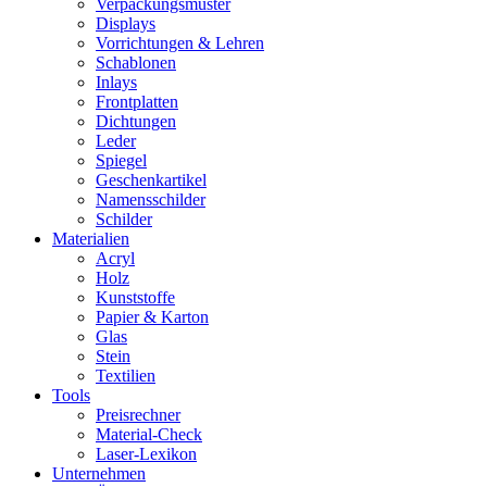
Verpackungsmuster
Displays
Vorrichtungen & Lehren
Schablonen
Inlays
Frontplatten
Dichtungen
Leder
Spiegel
Geschenkartikel
Namensschilder
Schilder
Materialien
Acryl
Holz
Kunststoffe
Papier & Karton
Glas
Stein
Textilien
Tools
Preisrechner
Material-Check
Laser-Lexikon
Unternehmen