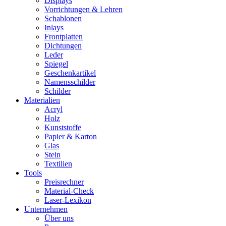
Displays
Vorrichtungen & Lehren
Schablonen
Inlays
Frontplatten
Dichtungen
Leder
Spiegel
Geschenkartikel
Namensschilder
Schilder
Materialien
Acryl
Holz
Kunststoffe
Papier & Karton
Glas
Stein
Textilien
Tools
Preisrechner
Material-Check
Laser-Lexikon
Unternehmen
Über uns