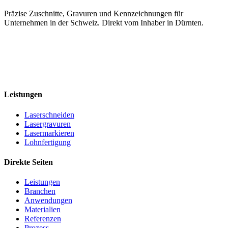
Präzise Zuschnitte, Gravuren und Kennzeichnungen für
Unternehmen in der Schweiz. Direkt vom Inhaber in Dürnten.
+41 79 545 77 66
info@caess.ch
Bubikonerstrasse 15c, 8635 Dürnten
MwSt. CHE-323.353.451
Leistungen
Laserschneiden
Lasergravuren
Lasermarkieren
Lohnfertigung
Direkte Seiten
Leistungen
Branchen
Anwendungen
Materialien
Referenzen
Prozess