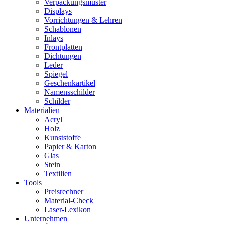
Verpackungsmuster
Displays
Vorrichtungen & Lehren
Schablonen
Inlays
Frontplatten
Dichtungen
Leder
Spiegel
Geschenkartikel
Namensschilder
Schilder
Materialien
Acryl
Holz
Kunststoffe
Papier & Karton
Glas
Stein
Textilien
Tools
Preisrechner
Material-Check
Laser-Lexikon
Unternehmen