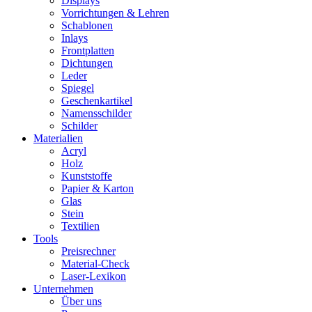
Displays
Vorrichtungen & Lehren
Schablonen
Inlays
Frontplatten
Dichtungen
Leder
Spiegel
Geschenkartikel
Namensschilder
Schilder
Materialien
Acryl
Holz
Kunststoffe
Papier & Karton
Glas
Stein
Textilien
Tools
Preisrechner
Material-Check
Laser-Lexikon
Unternehmen
Über uns