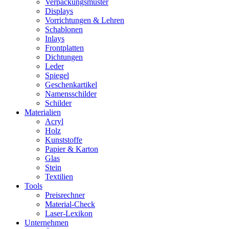
Verpackungsmuster
Displays
Vorrichtungen & Lehren
Schablonen
Inlays
Frontplatten
Dichtungen
Leder
Spiegel
Geschenkartikel
Namensschilder
Schilder
Materialien
Acryl
Holz
Kunststoffe
Papier & Karton
Glas
Stein
Textilien
Tools
Preisrechner
Material-Check
Laser-Lexikon
Unternehmen