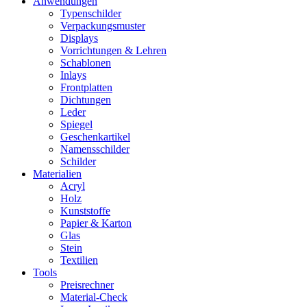
Anwendungen
Typenschilder
Verpackungsmuster
Displays
Vorrichtungen & Lehren
Schablonen
Inlays
Frontplatten
Dichtungen
Leder
Spiegel
Geschenkartikel
Namensschilder
Schilder
Materialien
Acryl
Holz
Kunststoffe
Papier & Karton
Glas
Stein
Textilien
Tools
Preisrechner
Material-Check