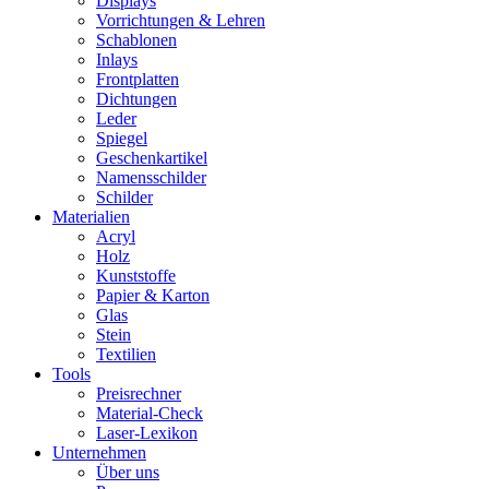
Displays
Vorrichtungen & Lehren
Schablonen
Inlays
Frontplatten
Dichtungen
Leder
Spiegel
Geschenkartikel
Namensschilder
Schilder
Materialien
Acryl
Holz
Kunststoffe
Papier & Karton
Glas
Stein
Textilien
Tools
Preisrechner
Material-Check
Laser-Lexikon
Unternehmen
Über uns