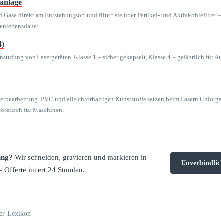
anlage
d Gase direkt am Entstehungsort und filtert sie über Partikel- und Aktivkohlefilter
enlebensdauer.
4)
stufung von Lasergeräten. Klasse 1 = sicher gekapselt, Klasse 4 = gefährlich für A
serbearbeitung: PVC und alle chlorhaltigen Kunststoffe setzen beim Lasern Chlorga
törerisch für Maschinen.
ung?
Wir schneiden, gravieren und markieren in
Unverbindli
 Offerte innert 24 Stunden.
ser-Lexikon