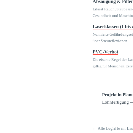
Absaugung & Filter
Erfasst Rauch, Stäube un
Gesundheit und Maschin
Laserklassen (1 bis 
Normierte Gefährdungsein
über Streureflexionen.
PVC-Verbot
Die eiserne Regel der La
giftig für Menschen, zers
Projekt in Plan
Lohnfertigung —
← Alle Begriffe im La