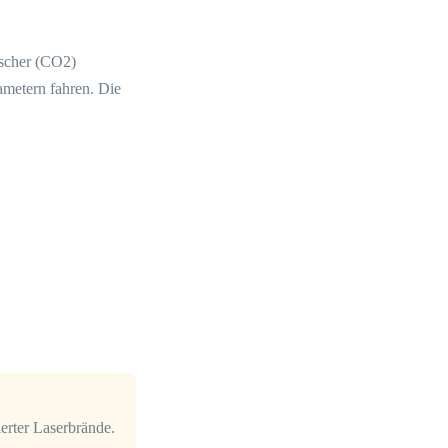
öscher (CO2)
rametern fahren. Die
erter Laserbrände.