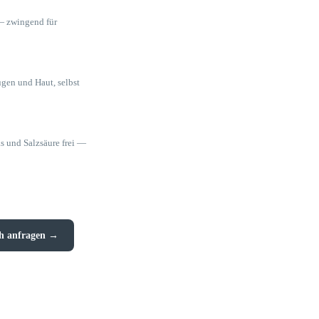
 — zwingend für
ugen und Haut, selbst
s und Salzsäure frei —
ch anfragen →