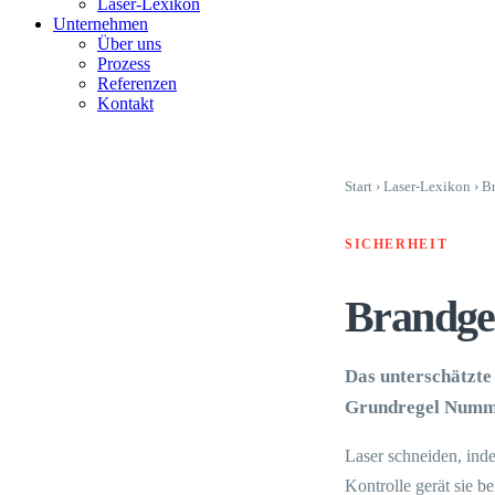
Laser-Lexikon
Unternehmen
Über uns
Prozess
Referenzen
Kontakt
Start
›
Laser-Lexikon
›
Br
SICHERHEIT
Brandge
Das unterschätzte
Grundregel Nummer
Laser schneiden, ind
Kontrolle gerät sie b