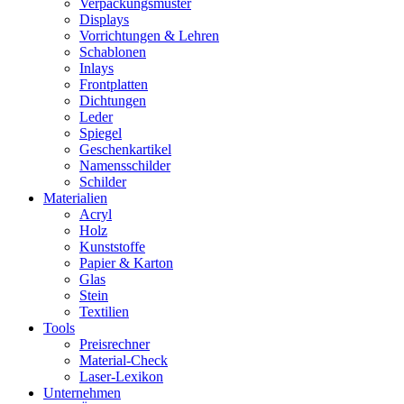
Verpackungsmuster
Displays
Vorrichtungen & Lehren
Schablonen
Inlays
Frontplatten
Dichtungen
Leder
Spiegel
Geschenkartikel
Namensschilder
Schilder
Materialien
Acryl
Holz
Kunststoffe
Papier & Karton
Glas
Stein
Textilien
Tools
Preisrechner
Material-Check
Laser-Lexikon
Unternehmen