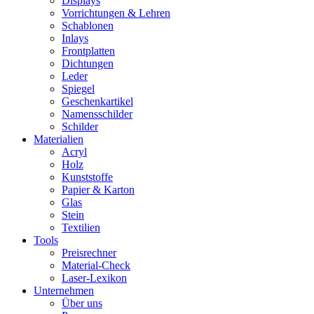
Displays
Vorrichtungen & Lehren
Schablonen
Inlays
Frontplatten
Dichtungen
Leder
Spiegel
Geschenkartikel
Namensschilder
Schilder
Materialien
Acryl
Holz
Kunststoffe
Papier & Karton
Glas
Stein
Textilien
Tools
Preisrechner
Material-Check
Laser-Lexikon
Unternehmen
Über uns