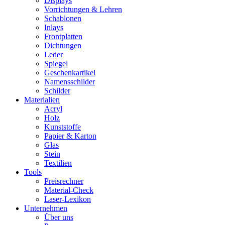
Displays
Vorrichtungen & Lehren
Schablonen
Inlays
Frontplatten
Dichtungen
Leder
Spiegel
Geschenkartikel
Namensschilder
Schilder
Materialien
Acryl
Holz
Kunststoffe
Papier & Karton
Glas
Stein
Textilien
Tools
Preisrechner
Material-Check
Laser-Lexikon
Unternehmen
Über uns