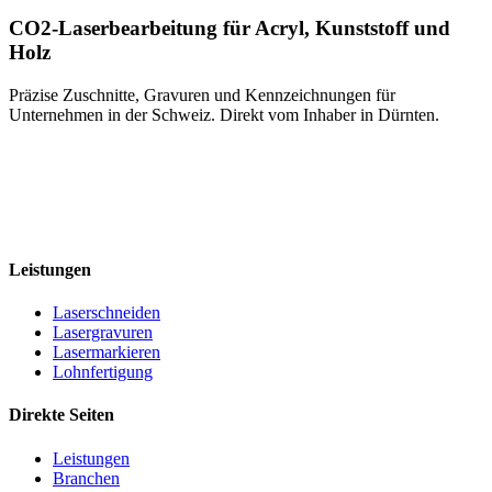
CO2-Laserbearbeitung für Acryl, Kunststoff und
Holz
Präzise Zuschnitte, Gravuren und Kennzeichnungen für
Unternehmen in der Schweiz. Direkt vom Inhaber in Dürnten.
+41 79 545 77 66
info@caess.ch
Bubikonerstrasse 15c, 8635 Dürnten
MwSt. CHE-323.353.451
Leistungen
Laserschneiden
Lasergravuren
Lasermarkieren
Lohnfertigung
Direkte Seiten
Leistungen
Branchen