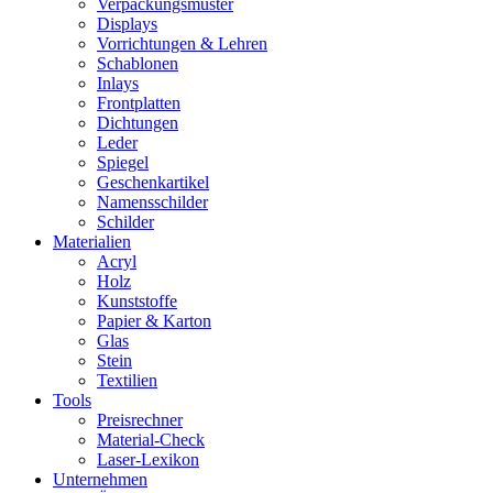
Verpackungsmuster
Displays
Vorrichtungen & Lehren
Schablonen
Inlays
Frontplatten
Dichtungen
Leder
Spiegel
Geschenkartikel
Namensschilder
Schilder
Materialien
Acryl
Holz
Kunststoffe
Papier & Karton
Glas
Stein
Textilien
Tools
Preisrechner
Material-Check
Laser-Lexikon
Unternehmen