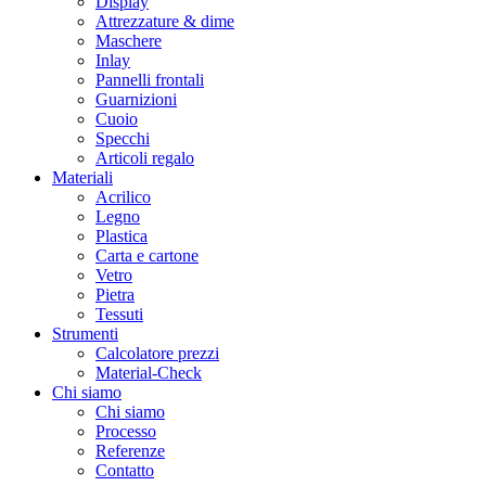
Display
Attrezzature & dime
Maschere
Inlay
Pannelli frontali
Guarnizioni
Cuoio
Specchi
Articoli regalo
Materiali
Acrilico
Legno
Plastica
Carta e cartone
Vetro
Pietra
Tessuti
Strumenti
Calcolatore prezzi
Material-Check
Chi siamo
Chi siamo
Processo
Referenze
Contatto