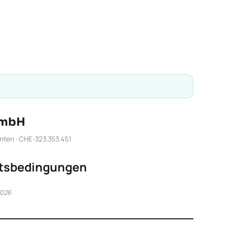
GmbH
nten · CHE-323.353.451
ftsbedingungen
2026