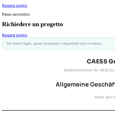
Request project
Passo successivo
Richiedere un progetto
Request project
Per motivi legali, questo documento è disponibile solo in tedesco.
CAESS 
Bubikonerstrasse 15c · 8635 Dür
Allgemeine Geschä
Stand: April 