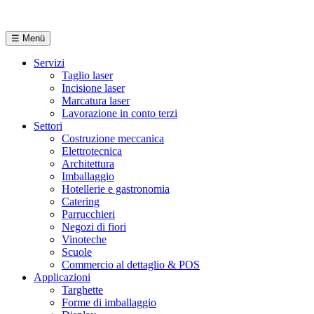
IT
☰
Menü
Servizi
Taglio laser
Incisione laser
Marcatura laser
Lavorazione in conto terzi
Settori
Costruzione meccanica
Elettrotecnica
Architettura
Imballaggio
Hotellerie e gastronomia
Catering
Parrucchieri
Negozi di fiori
Vinoteche
Scuole
Commercio al dettaglio & POS
Applicazioni
Targhette
Forme di imballaggio