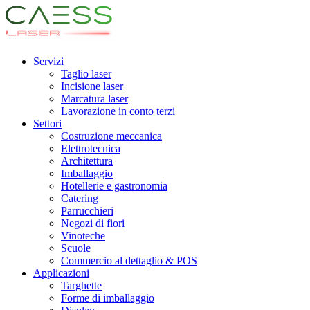
Servizi
Taglio laser
Incisione laser
Marcatura laser
Lavorazione in conto terzi
Settori
Costruzione meccanica
Elettrotecnica
Architettura
Imballaggio
Hotellerie e gastronomia
Catering
Parrucchieri
Negozi di fiori
Vinoteche
Scuole
Commercio al dettaglio & POS
Applicazioni
Targhette
Forme di imballaggio