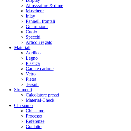
Display
Attrezzature & dime
Maschere
Inlay
Pannelli frontali
Guarnizioni
Cuoio
Specchi
Articoli regalo
Materiali
Acrilico
Legno
Plastica
Carta e cartone
Vetro
Pietra
Tessuti
Strumenti
Calcolatore prezzi
Material-Check
Chi siamo
Chi siamo
Processo
Referenze
Contatto