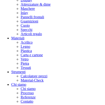
Display
Attrezzature & dime
Maschere
Inlay
Pannelli frontali
Guarnizioni
Cuoio
Specchi
Articoli regalo
Materiali
Acrilico
Legno
Plastica
Carta e cartone
Vetro
Pietra
Tessuti
Strumenti
Calcolatore prezzi
Material-Check
Chi siamo
Chi siamo
Processo
Referenze
Contatto