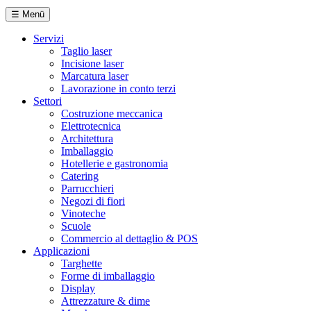
☰
Menü
Servizi
Taglio laser
Incisione laser
Marcatura laser
Lavorazione in conto terzi
Settori
Costruzione meccanica
Elettrotecnica
Architettura
Imballaggio
Hotellerie e gastronomia
Catering
Parrucchieri
Negozi di fiori
Vinoteche
Scuole
Commercio al dettaglio & POS
Applicazioni
Targhette
Forme di imballaggio
Display
Attrezzature & dime