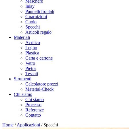
Maschere
Inlay
Pannelli frontali
Guarnizioni
Cuoio
Specchi
Articoli regalo
Materiali
Acrilico
Legno
Plastica
Carta e cartone
Vetro
Pietra
Tessuti
Strumenti
Calcolatore prezzi
Material-Check
Chi siamo
Chi siamo
Processo
Referenze
Contatto
Home
/
Applicazioni
/
Specchi