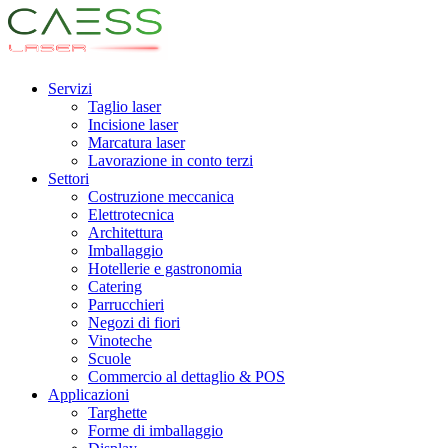
Servizi
Taglio laser
Incisione laser
Marcatura laser
Lavorazione in conto terzi
Settori
Costruzione meccanica
Elettrotecnica
Architettura
Imballaggio
Hotellerie e gastronomia
Catering
Parrucchieri
Negozi di fiori
Vinoteche
Scuole
Commercio al dettaglio & POS
Applicazioni
Targhette
Forme di imballaggio