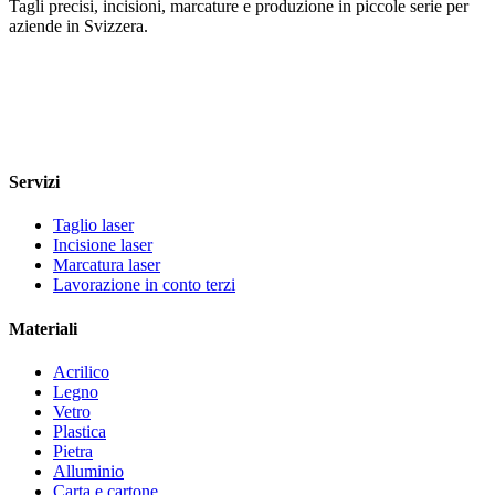
Tagli precisi, incisioni, marcature e produzione in piccole serie per
aziende in Svizzera.
+41 79 545 77 66
info@caess.ch
Bubikonerstrasse 15c, 8635 Dürnten
MwSt. CHE-323.353.451
Servizi
Taglio laser
Incisione laser
Marcatura laser
Lavorazione in conto terzi
Materiali
Acrilico
Legno
Vetro
Plastica
Pietra
Alluminio
Carta e cartone